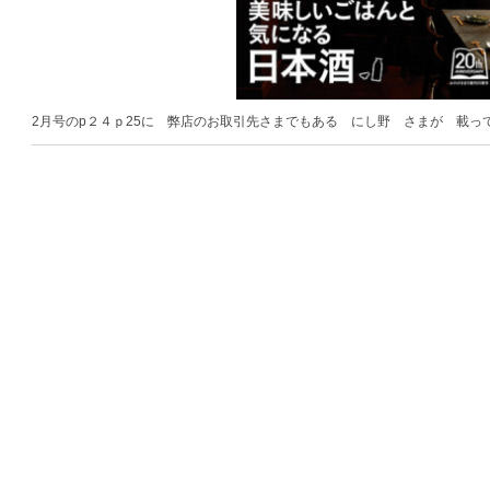
2月号のp２４ｐ25に 弊店のお取引先さまでもある にし野 さまが 載っ