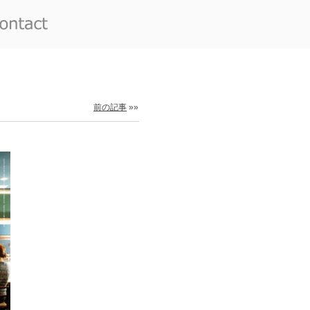
前の記事
»»