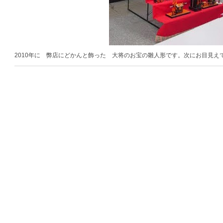
2010年に 弊店にどかんと飾った 大将のお宝の雛人形です。次にお目見え