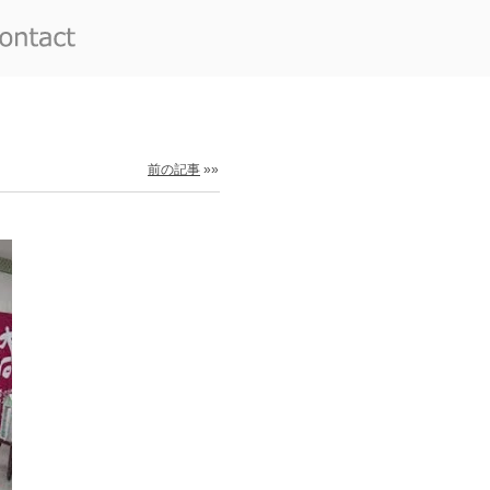
前の記事
»»