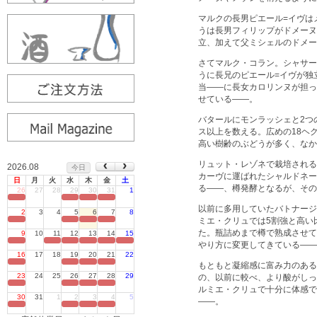
マルクの長男ピエール=イヴは
うは長男フィリップがドメーヌ
立、加えて父ミシェルのドメー
さてマルク・コラン。シャサー
うに長兄のピエール=イヴが独
当――に長女カロリンヌが担っ
せている――。
バタールにモンラッシェと2つ
ス以上を数える。広めの18ヘ
高い樹齢のぶどうが多く、なか
リュット・レゾネで栽培される
2026.08
今日
カーヴに運ばれたシャルドネー
日
月
火
水
木
金
土
る――、樽発酵となるが、その
26
27
28
29
30
31
1
定休日
以前に多用していたバトナージ
2
3
4
5
6
7
8
ミエ・クリュでは5割強と高い
定休日
た。瓶詰めまで樽で熟成させて
9
10
11
12
13
14
15
定休日
やり方に変更してきている――
16
17
18
19
20
21
22
定休日
もともと凝縮感に富み力のある
23
24
25
26
27
28
29
の、以前に較べ、より酸がしっ
定休日
ルミエ・クリュで十分に体感で
30
31
1
2
3
4
5
――。
定休日