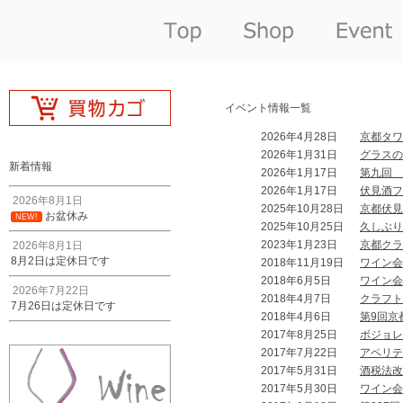
イベント情報一覧
2026年4月28日
京都タワ
2026年1月31日
グラスの
新着情報
2026年1月17日
第九回 
2026年1月17日
伏見酒フ
2026年8月1日
2025年10月28日
京都伏見
お盆休み
NEW!
2025年10月25日
久しぶり
2023年1月23日
京都クラ
2026年8月1日
8月2日は定休日です
2018年11月19日
ワイン会
2018年6月5日
ワイン会
2026年7月22日
2018年4月7日
クラフト
7月26日は定休日です
2018年4月6日
第9回京
2017年8月25日
ボジョレ
2017年7月22日
アペリテ
2017年5月31日
酒税法改
2017年5月30日
ワイン