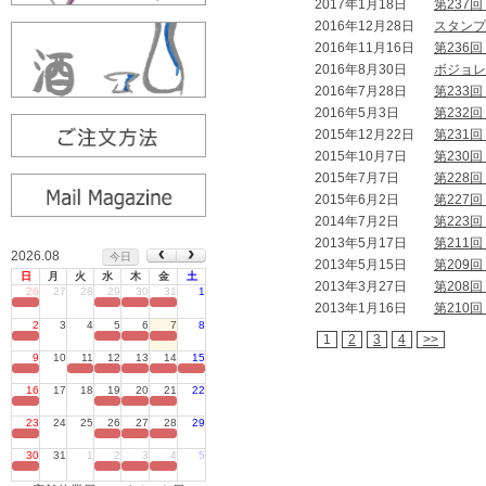
2017年1月18日
第237
2016年12月28日
スタンプ
2016年11月16日
第236
2016年8月30日
ボジョレ
2016年7月28日
第233
2016年5月3日
第232
2015年12月22日
第231
2015年10月7日
第230
2015年7月7日
第228
2015年6月2日
第227
2014年7月2日
第223
2013年5月17日
第211
2026.08
今日
2013年5月15日
第209
日
月
火
水
木
金
土
2013年3月27日
第208
26
27
28
29
30
31
1
定休日
2013年1月16日
第210
2
3
4
5
6
7
8
定休日
1
2
3
4
>>
9
10
11
12
13
14
15
定休日
16
17
18
19
20
21
22
定休日
23
24
25
26
27
28
29
定休日
30
31
1
2
3
4
5
定休日