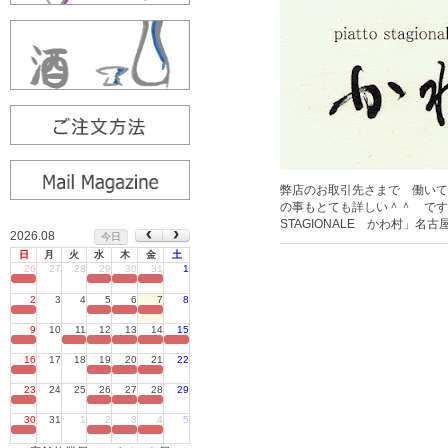
弊店のお取引先さまで 働いて
の事もとても詳しい＾＾ です
STAGIONALE かわ村」名古
2026.08
今日
日
月
火
水
木
金
土
26
27
28
29
30
31
1
定休日
2
3
4
5
6
7
8
定休日
9
10
11
12
13
14
15
定休日
16
17
18
19
20
21
22
定休日
23
24
25
26
27
28
29
定休日
30
31
1
2
3
4
5
定休日