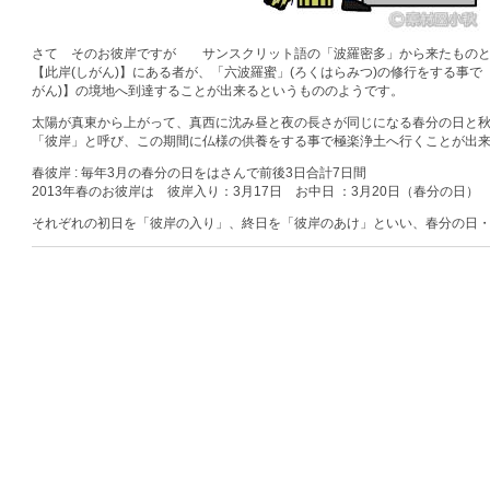
さて そのお彼岸ですが サンスクリット語の「波羅密多」から来たものと
【此岸(しがん)】にある者が、「六波羅蜜」(ろくはらみつ)の修行をする事で
がん)】の境地へ到達することが出来るというもののようです。
太陽が真東から上がって、真西に沈み昼と夜の長さが同じになる春分の日と秋
「彼岸」と呼び、この期間に仏様の供養をする事で極楽浄土へ行くことが出
春彼岸 : 毎年3月の春分の日をはさんで前後3日合計7日間
2013年春のお彼岸は 彼岸入り：3月17日 お中日 ：3月20日（春分の日）
それぞれの初日を「彼岸の入り」、終日を「彼岸のあけ」といい、春分の日