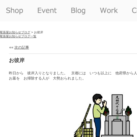
尾張屋お知らせブログ
> お彼岸
尾張屋お知らせブログ一覧
««
次の記事
お彼岸
昨日から 彼岸入りとなりました。 京都には いつも以上に 他府県から
お墓を お掃除する人が 大勢おられました。