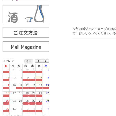
今年のボジョレ・ヌーヴォのp
で おっしゃってください。ち
2026.08
今日
日
月
火
水
木
金
土
26
27
28
29
30
31
1
定休日
2
3
4
5
6
7
8
定休日
9
10
11
12
13
14
15
定休日
16
17
18
19
20
21
22
定休日
23
24
25
26
27
28
29
定休日
30
31
1
2
3
4
5
定休日