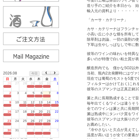
今度の土曜は弊店のワイン会で
造り手のご紹介を本日から 始
輸入元の資料より・・・・・・
「カーサ・カテリーナ」
カサ・カテリーナはフランチャ
小高い丘に小さな畑を所有して
除草剤は勿論、一切の薬剤の使
下草は生やしっぱなしで年に数
彼等のワインの味わいを特異な
多いのが特徴で白い粘土質が表
醸造所内でも 僅かなSO2以
2026.08
当初、瓶内2次発酵時にはヴァ
今日
現在では葡萄のモストを5度で
日
月
火
水
木
金
土
26
27
28
29
30
31
1
フィルターはかけておく)これ
定休日
彼等のスプマンテは正真正銘1
2
3
4
5
6
7
8
定休日
澱と共に長期熟成することで旨
9
10
11
12
13
14
15
毎年出てくるワインは違うそう
定休日
全てのワインは澱と共に長期間
16
17
18
19
20
21
22
澱は熟成中にタンパク質をワイ
定休日
彼等のスプマンテは大振りのグ
23
24
25
26
27
28
29
お薦めしたい。
定休日
『冷やさないと欠点が見えてし
30
31
1
2
3
4
5
定休日
温度が高いほうが全ての要素が