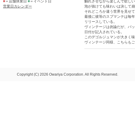
■
＝店舗休業日
■
＝イベント日
触れさせながら楽しんで欲しい
営業日カレンダー
泡が抜けても味わいは決して崩
それどころか違う世界を見せて
最後に彼等のスプマンテは毎年
リリースしている。
ヴィンテージは勿論だが、バッ
日付が記入されている。
このデゴルジュマンが大きく味
ヴィンテージ同様、こちらもご
Copyright (C) 2026 Owariya Corporation. All Rights Reserved.