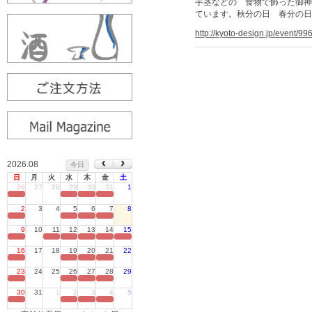
芋茎などの 食物で飾った御神
ています。秋分の日 春分の日
http://kyoto-design.jp/event/99
2026.08
今日
日
月
火
水
木
金
土
26
27
28
29
30
31
1
定休日
2
3
4
5
6
7
8
定休日
9
10
11
12
13
14
15
定休日
16
17
18
19
20
21
22
定休日
23
24
25
26
27
28
29
定休日
30
31
1
2
3
4
5
定休日