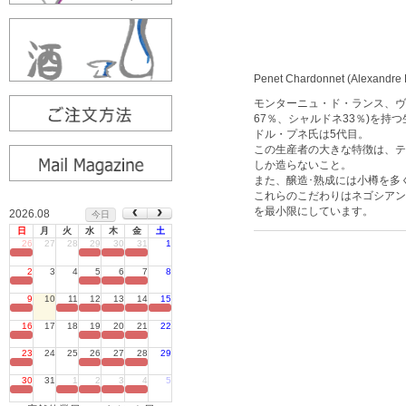
Penet Chardonnet (Alexandre
モンターニュ・ド・ランス、ヴ
67％、シャルドネ33％)を
ドル・プネ氏は5代目。
この生産者の大きな特徴は、テ
しか造らないこと。
また、醸造･熟成には小樽を多
これらのこだわりはネゴシアン
を最小限にしています。
2026.08
今日
日
月
火
水
木
金
土
26
27
28
29
30
31
1
定休日
2
3
4
5
6
7
8
定休日
9
10
11
12
13
14
15
定休日
16
17
18
19
20
21
22
定休日
23
24
25
26
27
28
29
定休日
30
31
1
2
3
4
5
定休日