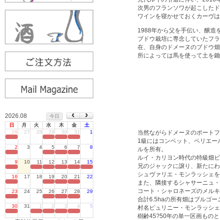
次男のフランソワが起こしたド
ワインを寝かせておくカーヴは
1988年から父を手伝い、醸
ブドウ栽培に専念していたフラ
在、自身のドメーヌのブドウ畑
所によっては馬を使って土を鋤
2026.08
今日
日
月
火
水
木
金
土
26
27
28
29
30
31
1
当然ながらドメーヌのポートフ
定休日
1級にはコンベット、ペリエー
2
3
4
5
6
7
8
ルを所有。
定休日
ルイ・カリヨン時代の特級畑ビ
9
10
11
12
13
14
15
兄のジャックに譲り、新たにわ
定休日
シュヴァリエ・モンラッシェを
16
17
18
19
20
21
22
また、隣接するシャサーニュ・
定休日
コート・シャロネーズのメルキ
23
24
25
26
27
28
29
定休日
合計6.5haの所有畑はブルゴ
30
31
1
2
3
4
5
村名ピュリニー・モンラッシェ
定休日
樹齢45?50年の単一区画もの