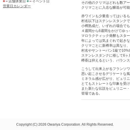
■
＝店舗休業日
■
＝イベント日
その他のクリマはどれも数アール
営業日カレンダー
クリマごとに入念な醸造が可能
赤ワインも少量造ってはいるも
村名以下はステンレスタンクで
小樽熟成だ。いずれの場合でも
４週間から6週間をかけてゆっ
マロラクティック発酵もスター
年によっては気まぐれで起きな
クリマごとに新樽率は異なり、
村名やサントーバン1級で10
ステンレスタンクに移して6ヶ
樽香は抑えるという、バランス
こうして出来上がるフランソワ
思い起こさせるデリケートな風
ミネラル感が広がり、ピュリニ
とてもストレートな印象を受け
また新たな伝説をピュリニー・
登場である。
Copyright (C) 2026 Owariya Corporation. All Rights Reserved.