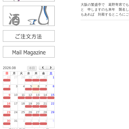
大阪の繁盛亭で 葛野寄席でも
と 申しますのも来年 襲名し
もあれば 到着するところにご
2026.08
今日
日
月
火
水
木
金
土
26
27
28
29
30
31
1
定休日
2
3
4
5
6
7
8
定休日
9
10
11
12
13
14
15
定休日
16
17
18
19
20
21
22
定休日
23
24
25
26
27
28
29
定休日
30
31
1
2
3
4
5
定休日