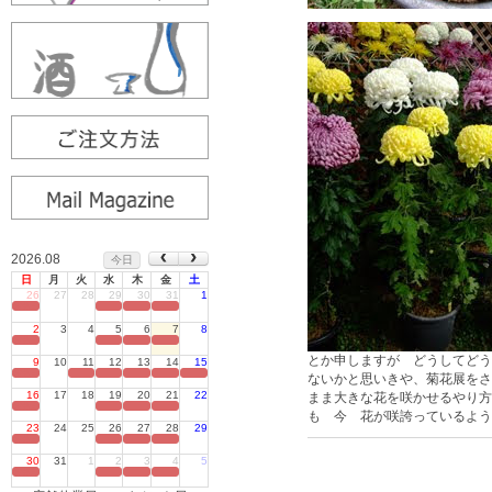
2026.08
今日
日
月
火
水
木
金
土
26
27
28
29
30
31
1
定休日
2
3
4
5
6
7
8
定休日
とか申しますが どうしてどう
9
10
11
12
13
14
15
定休日
ないかと思いきや、菊花展をさ
16
17
18
19
20
21
22
まま大きな花を咲かせるやり方
定休日
も 今 花が咲誇っているよう
23
24
25
26
27
28
29
定休日
30
31
1
2
3
4
5
定休日