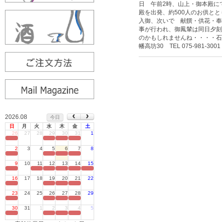
日 午前2時、山上・御本殿に
殿を出発、約500人のお供と
入御、次いで 献饌・供花・奉
事が行われ、御鳳輦は同日夕刻
のかもしれませんね・・・・
幡高坊30 TEL 075-981-3001
2026.08
今日
日
月
火
水
木
金
土
26
27
28
29
30
31
1
定休日
2
3
4
5
6
7
8
定休日
9
10
11
12
13
14
15
定休日
16
17
18
19
20
21
22
定休日
23
24
25
26
27
28
29
定休日
30
31
1
2
3
4
5
定休日