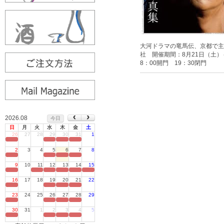
大河ドラマの竜馬伝、京都で主
社 開催期間：8月21日（土）～8
8：00開門 19：30閉門
2026.08
今日
日
月
火
水
木
金
土
26
27
28
29
30
31
1
定休日
2
3
4
5
6
7
8
定休日
9
10
11
12
13
14
15
定休日
16
17
18
19
20
21
22
定休日
23
24
25
26
27
28
29
定休日
30
31
1
2
3
4
5
定休日