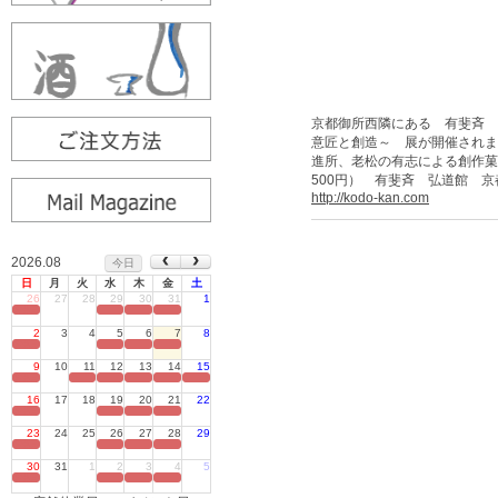
京都御所西隣にある 有斐斉 弘
意匠と創造～ 展が開催されま
進所、老松の有志による創作
500円） 有斐斉 弘道館 京都
http://kodo-kan.com
2026.08
今日
日
月
火
水
木
金
土
26
27
28
29
30
31
1
定休日
2
3
4
5
6
7
8
定休日
9
10
11
12
13
14
15
定休日
16
17
18
19
20
21
22
定休日
23
24
25
26
27
28
29
定休日
30
31
1
2
3
4
5
定休日