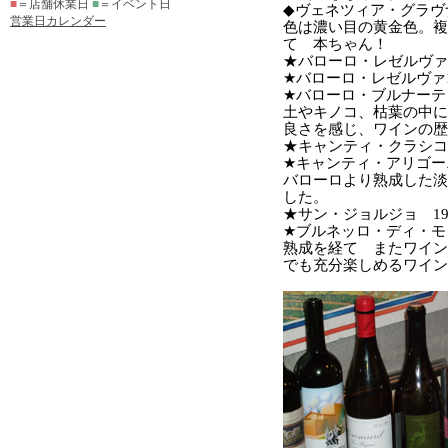
■
＝店舗休業日
■
＝イベント日
営業日カレンダー