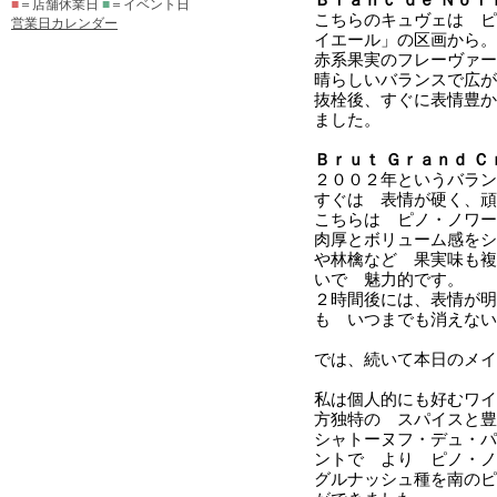
■
＝店舗休業日
■
＝イベント日
営業日カレンダー