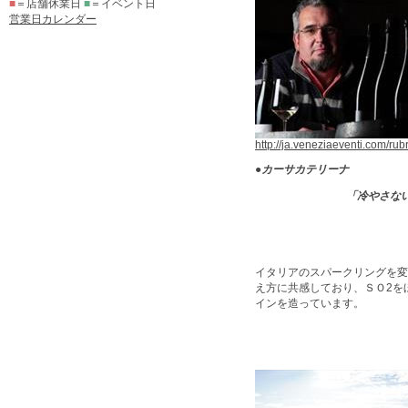
■
＝店舗休業日
■
＝イベント日
営業日カレンダー
http://ja.veneziaeventi.com/ru
●
カーサカテリーナ
「冷やさな
イタリアのスパークリングを変
え方に共感しており、ＳＯ2を
インを造っています。