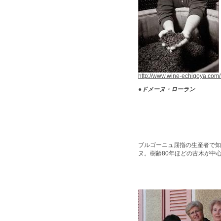
http://www.wine-echigoya.co
●
ドメーヌ・ローラン
ブルゴーニュ屈指の生産者で知
ヌ。樹齢80年ほどの古木が中