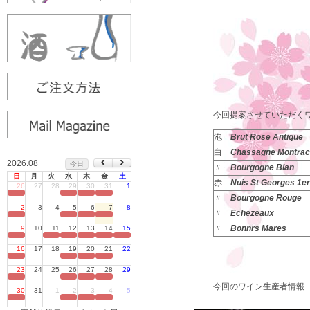
今回提案させていただく
泡
Brut Rose Antique
白
Chassagne Montrach
2026.08
今日
〃
Bourgogne
Blan
日
月
火
水
木
金
土
赤
Nuis St Georges 1
26
27
28
29
30
31
1
定休日
〃
Bourgogne
Rouge
2
3
4
5
6
7
8
〃
Echezeaux
定休日
〃
Bonnrs Mares
9
10
11
12
13
14
15
定休日
16
17
18
19
20
21
22
定休日
23
24
25
26
27
28
29
定休日
今回のワイン生産者情報
30
31
1
2
3
4
5
定休日