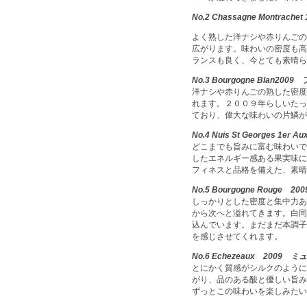
No.2 Chassagne Montrachet 1
よく熟した洋ナシや赤りんごの
広がります。味わいの密度も高
ランスも良く、今とても素晴ら
No.3 Bourgogne Blan
2009
フ
洋ナシや赤りんごの熟した密度
れます。２００９年らしいたっ
ており、偉大な味わいの片鱗が
No.4 Nuis St Georges 1er A
どこまでも旨みに富む味わいで
したエネルギー感ある果実味に
フィネスと品格を備えた、素晴
No.5 Bourgogne Rouge
200
しっかりとした密度と集中力あ
から次へと溢れてきます。白同
込んでいます。まだまだ本調子
を感じさせてくれます。
No.6 Echezeaux
2009 ミ
とにかく質感がシルクのように
がり、品のある酸と優しい旨み
ずっとこの味わいを楽しみたい