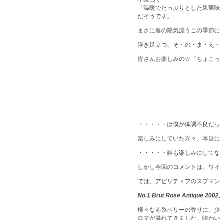
「温暖でたっぷりとした果実味
だそうです。
まさに春の陽気漂うこの季節に
浮き足立つ、そ・の・ま・え・
皆さんお楽しみの☆「ちょこっ
・・・・・は僕が体調不良だっ
楽しみにしていた方々、本当に
・・・・・誰も楽しみにしてな
しかし今回のコメントは、ワイ
では、アピリティフのスプマン
No.1 Brut Rose Antique 2002
様々な赤系ベリーの香りに、少
ロマが溢れてきました。味わい