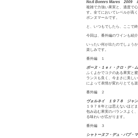
No.6 Bonnrs Mares
2009 
複雑で力強い果実と、適度で心
す。全てにおいてレベルが高く
ボンヌマールです。
と、いつもでしたら、ここで終
今回は、番外編のワインも紹介
いったい何が出たのでしょうか
楽しみです。
番外編 １
ボーヌ・１ｅｒ・クロ・デ・ム
ふくよかでコクのある果実と蜜
ランスも良く、今まさに美しい
によって表情が変わりとても楽
番外編 ２
ヴォルネイ １９７８ ジャン
１９７８年とは思えないほどま
包み込む果実のバランスよく、
る味わいが広がります。
番外編 ３
シャトーヌフ・デュ・パプ・マ