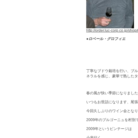
http://order.luc-corp.co.jp/sh
●
ロベール・グロフィエ
彼の
丁寧なブドウ栽培を行い、ブル
ネラルを感じ、豪華で熟したタ
春の風が快い季節になりました
いつもお世話になります、尾張
今回久しぶりのワイン会となり
2009年のブルゴーニュを村
2009年というビンテージは
小泉曰く